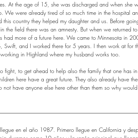
es. At the age of 15, she was discharged and when she w
. We were already tired of so much time in the hospital an
 this country they helped my daughter and us. Before goin
in the field there was an amnesty. But when we returned 
rs had more of a future here. We came to Minnesota in 20
 Swift, and I worked there for 5 years. I then work at for t
'm working in Highland where my husband works too.
 fight, to get ahead to help also the family that one has i
ildren here have a great future. They also already have thei
o not have anyone else here other than them so why would I
llegue en el año 1987. Primero llegue en California y des