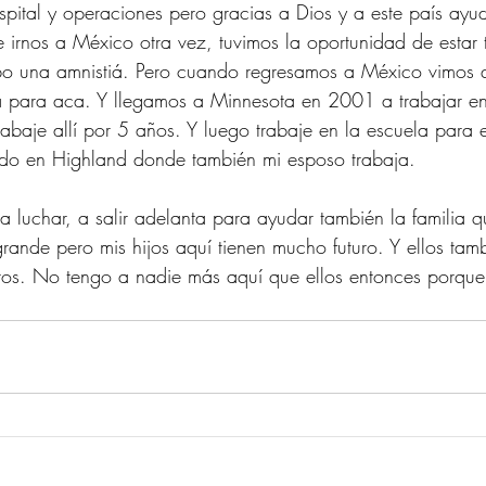
pital y operaciones pero gracias a Dios y a este país ayud
e irnos a México otra vez, tuvimos la oportunidad de estar
 una amnistiá. Pero cuando regresamos a México vimos q
ra para aca. Y llegamos a Minnesota en 2001 a trabajar en
trabaje allí por 5 años. Y luego trabaje en la escuela para el
ando en Highland donde también mi esposo trabaja.
 a luchar, a salir adelanta para ayudar también la familia q
rande pero mis hijos aquí tienen mucho futuro. Y ellos tamb
etos. No tengo a nadie más aquí que ellos entonces porque