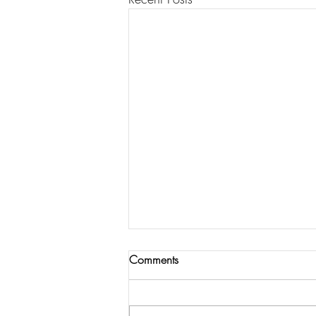
THANK YOU FOR YOUR
Comments
SUPPORT! WE ARE MOVING!
Hello all, This is Andrea, the