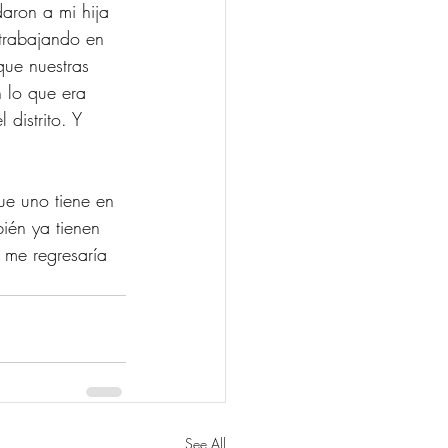
aron a mi hija 
 trabajando en 
ue nuestras 
 lo que era 
 distrito. Y 
ue uno tiene en 
ién ya tienen 
 me regresaría 
See All