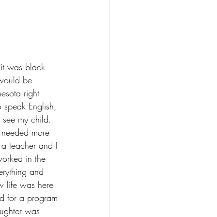
it was black 
 would be 
esota right 
 speak English, 
 see my child. 
r needed more 
 a teacher and I 
worked in the 
erything and 
 life was here 
ed for a program 
aughter was 