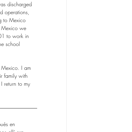
as discharged 
d operations, 
g to Mexico 
to Mexico we 
01 to work in 
he school 
n Mexico. I am 
r family with 
 return to my 
pués en 