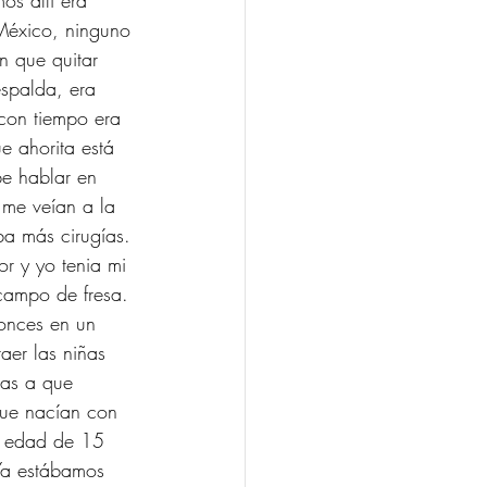
s allí era 
México, ninguno 
n que quitar 
spalda, era 
con tiempo era 
 ahorita está 
be hablar en 
 me veían a la 
ba más cirugías. 
r y yo tenia mi 
campo de fresa. 
onces en un 
aer las niñas 
ias a que 
ue nacían con 
a edad de 15 
Ya estábamos 