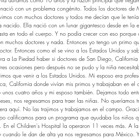
nia duramos como 10 años y la razón principal que llegamo
 nació con un problema congénito. Todos los doctores de 
uvimos con muchos doctores y todos me decían que le tenía
 nacido. Ella nació con un lunar gigantesco desde en la e
asta en todo el cuerpo. Y no podía crecer con eso porque 
n muchos doctores y nada. Entonces yo tengo un primo que
octor. Entonces como el se vino a los Estados Unidos y sa
era a La Piedad haber si doctores de San Diego, California
tres ocasiones pero después no se pudo y la niña necesita
vimos que venir a los Estados Unidos. Mi esposo era profeso
a, California donde vivían mis primos y trabajaban en el 
mo unos cuatro años y mi esposo también. Dejamos todo ent
ses, nos regresamos para traer las niñas. No queríamos tr
era aquí. No las trajimos y trabajamos en el campo. Grac
po calificamos para un programa que ayudaba los niños q
. En el Children's Hospital la operaron 11 veces más. A l
 y cuando le dan de alta ya nos regresamos para México. 