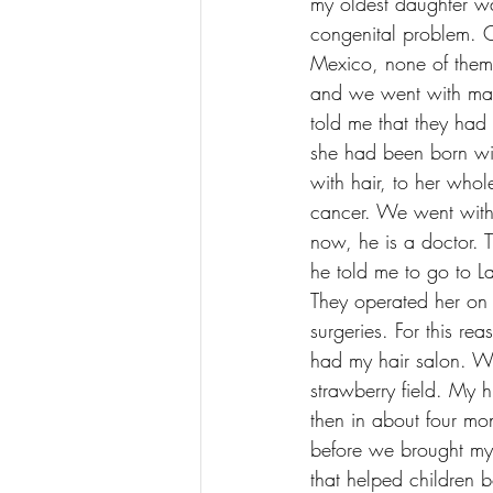
my oldest daughter w
congenital problem. O
Mexico, none of them 
and we went with man
told me that they had
she had been born wit
with hair, to her who
cancer. We went with 
now, he is a doctor. 
he told me to go to L
They operated her on
surgeries. For this r
had my hair salon. We
strawberry field. My 
then in about four mo
before we brought my 
that helped children 