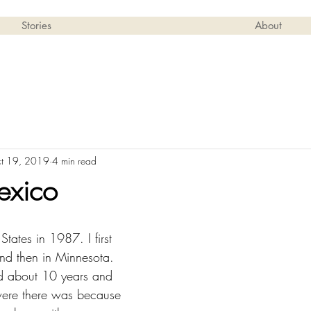
Stories
About
t 19, 2019
4 min read
exico
 States in 1987. I first 
and then in Minnesota. 
ed about 10 years and 
ere there was because 