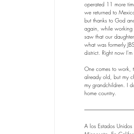
operated 11 more tim
we returned to Mexico
but thanks to God and
again, while working 
saw that our daughte
what was formerly JBS,
district. Right now I
One comes to work, to
already old, but my ch
my grandchildren. I d
home country.
A los Estados Unidos 