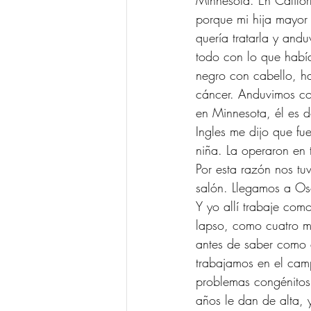
Minnesota. En Califor
porque mi hija mayor
quería tratarla y and
todo con lo que había
negro con cabello, h
cáncer. Anduvimos co
en Minnesota, él es d
Ingles me dijo que fu
niña. La operaron en 
Por esta razón nos tu
salón. Llegamos a Osc
Y yo allí trabaje co
lapso, como cuatro me
antes de saber como 
trabajamos en el cam
problemas congénitos
años le dan de alta,